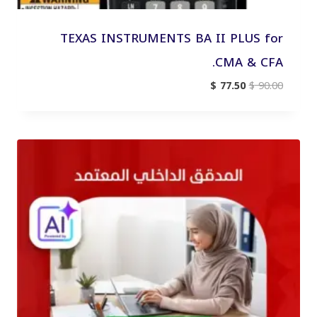
TEXAS INSTRUMENTS BA II PLUS for
CMA & CFA.
السعر
السعر
$
77.50
$
90.00
الأصلي
الحالي
هو:
هو:
$ 77.50.
$ 90.00.