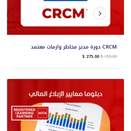
CRCM دورة مدير مخاطر وازمات معتمد
السعر
السعر
$
275.00
$
355.00
الأصلي
الحالي
هو:
هو:
$ 275.00.
$ 355.00.