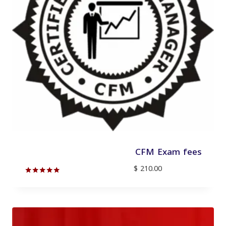
CFM Exam fees
$
210.00
تم التقييم
5.00
من 5