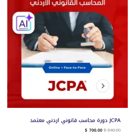
JCPA دورة محاسب قانوني اردني معتمد
السعر
السعر
$
700.00
$
840.00
الأصلي
الحالي