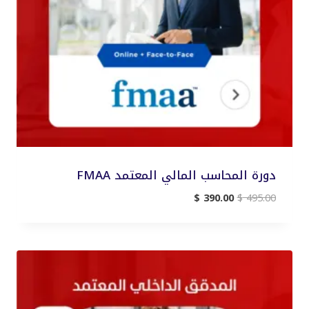
دورة المحاسب المالي المعتمد FMAA
السعر
السعر
$
390.00
$
495.00
الأصلي
الحالي
هو:
هو:
$ 390.00.
$ 495.00.