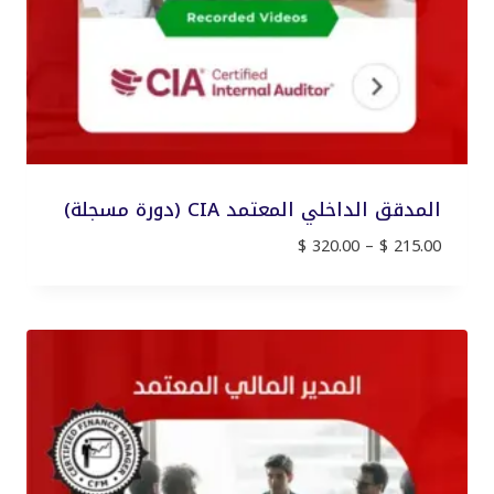
المدقق الداخلي المعتمد CIA (دورة مسجلة)
نطاق
$
320.00
–
$
215.00
السعر:
من
خلال