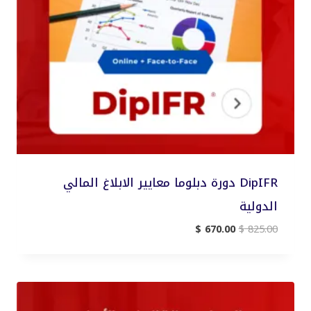
DipIFR دورة دبلوما معايير الابلاغ المالي
الدولية
السعر
السعر
$
670.00
$
825.00
الأصلي
الحالي
هو:
هو:
$ 670.00.
$ 825.00.