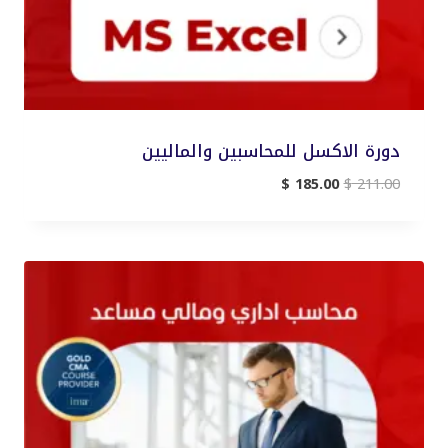
دورة الاكسل للمحاسبين والماليين
السعر
السعر
$
185.00
$
211.00
الأصلي
الحالي
هو:
هو:
$ 185.00.
$ 211.00.