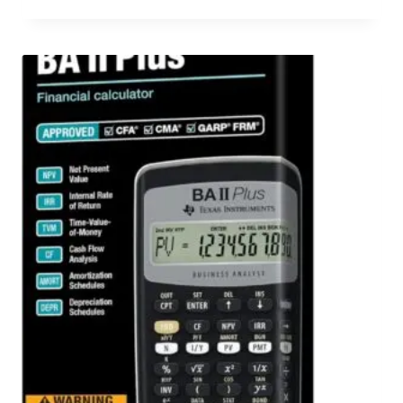
هو:
هو:
$ 700.00.
$ 840.00.