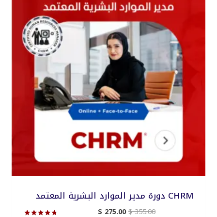
CHRM دورة مدير الموارد البشرية المعتمد
السعر
السعر
$
275.00
$
355.00