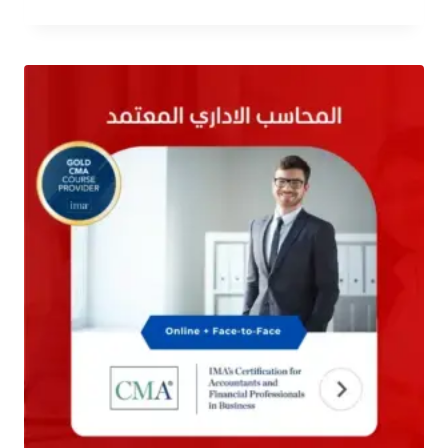
الأصلي
الحالي
تم التقييم
هو:
هو:
4.67
$ 275.00.
$ 355.00.
من 5