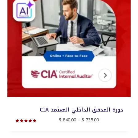
دورة المدقق الداخلي المعتمد CIA
نطاق
$
840.00
–
$
735.00
السعر:
تم التقييم
من
4.67
من 5