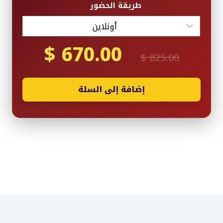
طريقة الحضور
$
670.00
السعر
السعر
$
825.00
الأصلي
الحالي
هو:
هو:
$ 670.00.
$ 825.00.
إضافة إلى السلة