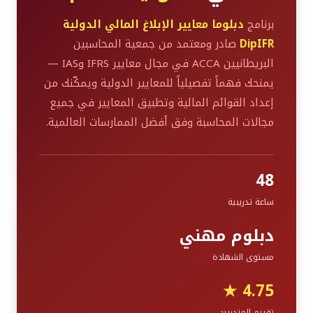
برنامج
دبلوما معايير الإبلاغ المالي الدولية
DipIFR
صادر ومعتمد من جمعية المحاسبين
البريطانيين ACCA في مجال معايير IFRS وIAS —
يمنحك فهماً تفصيلياً للمعايير الدولية ويمكّنك من
إعداد القوائم المالية وتطبيق المعايير في جميع
مجالات المحاسبة وفق أفضل الممارسات العالمية.
48
ساعة تدريبية
دبلوم مهني
مستوى الشهادة
4.75 ★
تقييم المتدربين