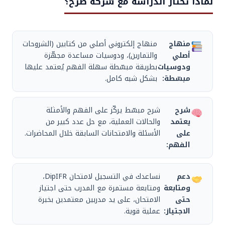
لماذا تختار الدراسة مع شركة صرح؟
منهاج
منهاج إلكتروني أصلي من كتابين (الشروحات
أصلي
والتمارين)، ودوسيات مساعدة مجهّزة
ودوسيات
بطريقة مبسّطة سهلة الفهم يُعتمد عليها
مبسّطة:
بشكل شبه كامل.
شرح
شرح مبسّط يركّز على الفهم والأمثلة
يعتمد
والحالات العملية، مع حل عدد كبير من
على
الأسئلة والامتحانات السابقة خلال المحاضرات.
الفهم:
دعم
نساعدك في التسجيل لامتحان DipIFR،
ومتابعة
ومتابعة مستمرة مع المدرب حتى اجتياز
حتى
الامتحان، على يد مدربين معتمدين بخبرة
الاجتياز:
عملية قوية.