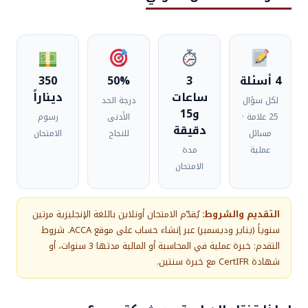
معلومات الامتحان الدولي
4 أسئلة
3
50%
350
ساعات
ديناراً
لكل سؤال
درجة الحد
و15
25 علامة ·
الأدنى
رسوم
دقيقة
مسائل
للنجاح
الامتحان
عملية
مدة
الامتحان
التقديم والشروط:
يُقدّم الامتحان أونلاين باللغة الإنجليزية مرتين
سنوياً (يناير وديسمبر) عبر إنشاء حساب على موقع ACCA. شروط
التقدم: خبرة عملية في المحاسبة أو المالية مدتها 3 سنوات، أو
شهادة CertIFR مع خبرة سنتين.