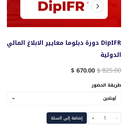
DipIFR دورة دبلوما معايير الابلاغ المالي
الدولية
السعر
السعر
$
670.00
$
825.00
الأصلي
الحالي
هو:
هو:
طريقة الحضور
$ 670.00.
$ 825.00.
كمية
إضافة إلى السلة
DipIFR
دورة