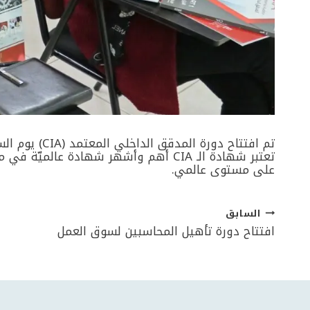
تم افتتاح دورة المدقق الداخلي المعتمد (CIA) يوم السبت الموافق 08-01-2022 في مركز تدريب صرح، نرحب بالمتدربين الجدد ونتمنى لهم التوفيق والنجاح.
تعتبر شهادة الـ CIA أهم وأشهر شهادة
على مستوى عالمي.
السابق
تصفّح
افتتاح دورة تأهيل المحاسبين لسوق العمل
المقالات