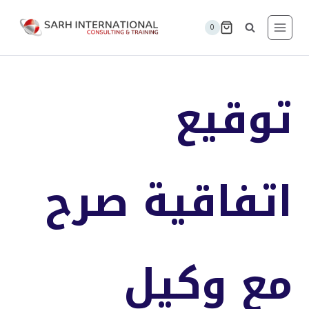
لتجاوز
لى
0
لمحتوى
توقيع
اتفاقية صرح
مع وكيل