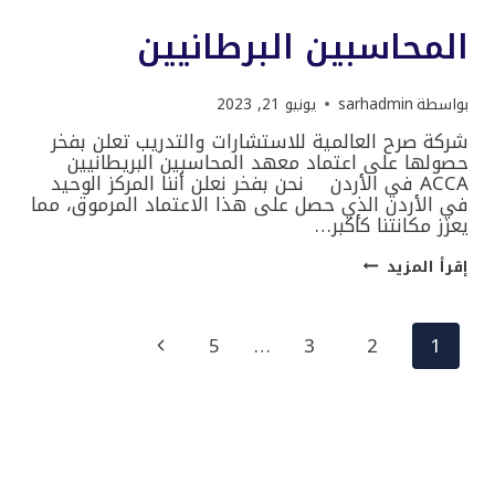
المحاسبين البرطانيين
بواسطة
sarhadmin
يونيو 21, 2023
شركة صرح العالمية للاستشارات والتدريب تعلن بفخر
حصولها على اعتماد معهد المحاسبين البريطانيين
ACCA في الأردن نحن بفخر نعلن أننا المركز الوحيد
في الأردن الذي حصل على هذا الاعتماد المرموق، مما
يعزز مكانتنا كأكبر…
ACCA
إقرأ المزيد
اعتماد
معهد
المحاسبين
البرطانيين
تنقل
الصفحة
5
…
3
2
1
التالية
الصفحة