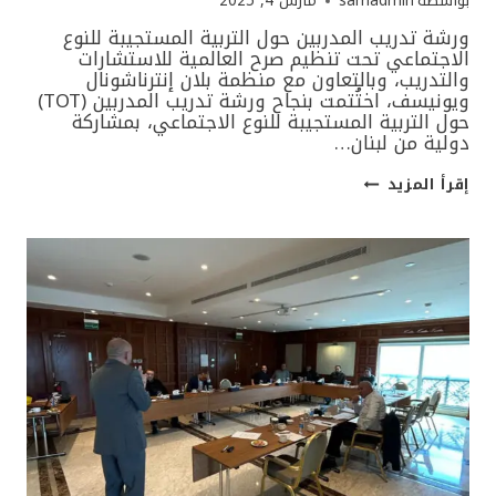
بواسطة
sarhadmin
مارس 4, 2025
ورشة تدريب المدربين حول التربية المستجيبة للنوع
الاجتماعي تحت تنظيم صرح العالمية للاستشارات
والتدريب، وبالتعاون مع منظمة بلان إنترناشونال
ويونيسف، اختُتمت بنجاح ورشة تدريب المدربين (TOT)
حول التربية المستجيبة للنوع الاجتماعي، بمشاركة
دولية من لبنان…
ورشة
إقرأ المزيد
تدريب
المدربين
حول
التربية
المستجيبة
للنوع
الاجتماعي