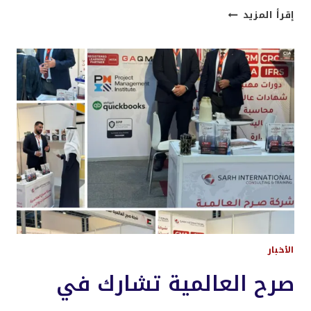
من
إقرأ المزيد
افتتاح
الدورات
خلال
الشهر
الماضي
–
شركة
صرح
العالمية
للاستشارات
والتدريب
الأخبار
صرح العالمية تشارك في