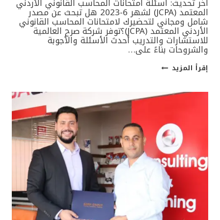
آخر تحديث: أسئلة امتحانات المحاسب القانوني الأردني
المعتمد (JCPA) لشهر 6-2023 هل تبحث عن مصدر
شامل ومجاني لتحضيرك لامتحانات المحاسب القانوني
الأردني المعتمد (JCPA)؟توفر شركة صرح العالمية
للاستشارات والتدريب أحدث الأسئلة والأجوبة
والشروحات بناءً على…
تحديث
إقرأ المزيد
الرابط
بامتحانات
المحاسب
القانوني
الأردني
المعتمد
JCPA