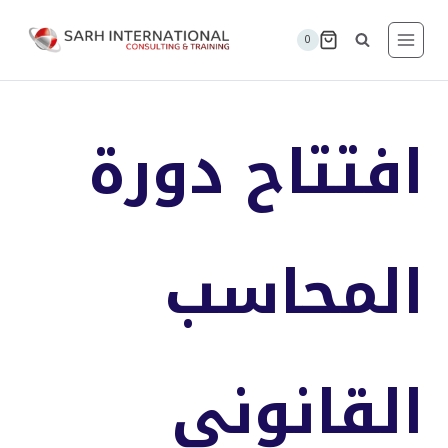
لتجاوز
لى
0
لمحتوى
افتتاح دورة
المحاسب
القانوني