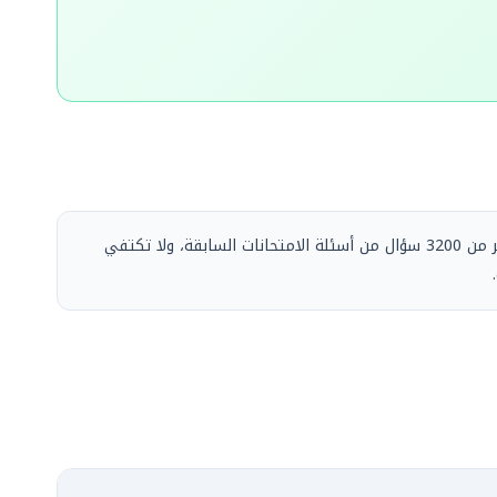
— ساهمت في مساعدة المئات على اجتياز امتحان المحاسب القانوني الأردني JCPA بكل سهولة. تضم أكثر من 3200 سؤال من أسئلة الامتحانات السابقة، ولا تكتفي