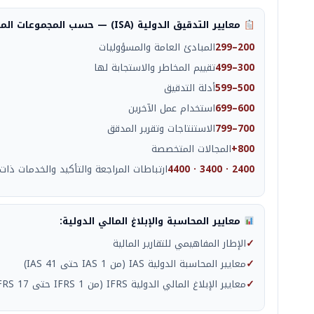
معايير التدقيق الدولية (ISA) — حسب المجموعات المهنية:
200–299
المبادئ العامة والمسؤوليات
300–499
تقييم المخاطر والاستجابة لها
500–599
أدلة التدقيق
600–699
استخدام عمل الآخرين
700–799
الاستنتاجات وتقرير المدقق
800+
المجالات المتخصصة
2400 · 3400 · 4400
ارتباطات المراجعة والتأكيد والخدمات ذات 
معايير المحاسبة والإبلاغ المالي الدولية:
✓
الإطار المفاهيمي للتقارير المالية
✓
معايير المحاسبة الدولية IAS (من IAS 1 حتى IAS 41)
✓
معايير الإبلاغ المالي الدولية IFRS (من IFRS 1 حتى IFRS 17)