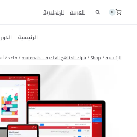
لتجاوز
لى
العربية
الإنجليزية
0
لمحتوى
الرئيسية
الدورا
الرئيسية
/
Shop
/
شراء المناهج العلمية - materials
/
قاعدة أسئ