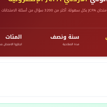
على اجتياز امتحان JCPA بكل سهولة. أكثر من 0
سنة ونصف
المئات
مدة الصلاحية
اجتازوا الامتحان بن