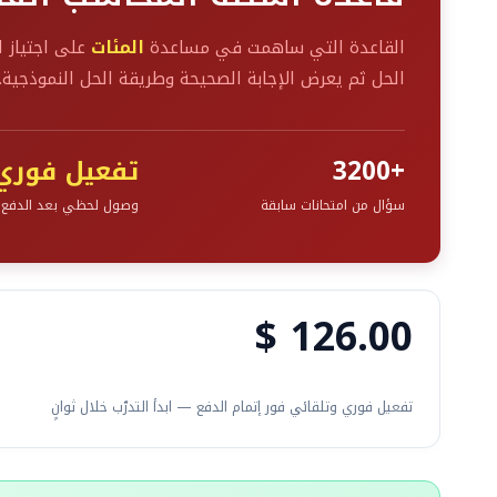
القاعدة التي ساهمت في مساعدة
المئات
الحل ثم يعرض الإجابة الصحيحة وطريقة الحل النموذجية.
+3200
تفعيل فوري
سؤال من امتحانات سابقة
وصول لحظي بعد الدفع
$
126.00
تفعيل فوري وتلقائي فور إتمام الدفع — ابدأ التدرّب خلال ثوانٍ