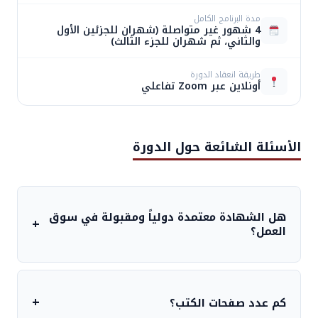
PM
الأ
مدة البرنامج الكامل
4 شهور غير متواصلة (شهران للجزئين الأول
هو:
1:30-
00
والثاني، ثم شهران للجزء الثالث)
$ 940.00.
CIA
17/10/2026
السبت
10:00
الس
00
AM
طريقة انعقاد الدورة
الأ
أونلاين عبر Zoom تفاعلي
هو:
6:00-
00
الأحد
$ 940.00.
9:00
27/12/2026
CIA
الس
00
والثلاثاء
PM
الأ
الأسئلة الشائعة حول الدورة
هو:
$ 940.00.
هل الشهادة معتمدة دولياً ومقبولة في سوق
+
العمل؟
نعم، شهادة CIA صادرة وموثقة مباشرة من معهد
المدققين الداخليين العالمي (IIA) في الولايات المتحدة
+
كم عدد صفحات الكتب؟
الأمريكية، وهي المعيار الذهبي المعترف به عالمياً في