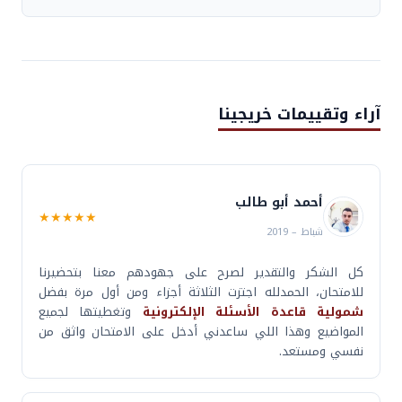
بالتأكيد، جميع المحاضرات المباشرة عبر زووم يتم تسجيلها
وتوفيرها للطلاب في غضون ساعات قليلة، وتبقى متاحة
لمدة 7 أيام من تاريخ بثها.
آراء وتقييمات خريجينا
أحمد أبو طالب
★★★★★
شباط – 2019
كل الشكر والتقدير لصرح على جهودهم معنا بتحضيرنا
للامتحان، الحمدلله اجتزت الثلاثة أجزاء ومن أول مرة بفضل
شمولية قاعدة الأسئلة الإلكترونية
وتغطيتها لجميع
المواضيع وهذا اللي ساعدني أدخل على الامتحان واثق من
نفسي ومستعد.