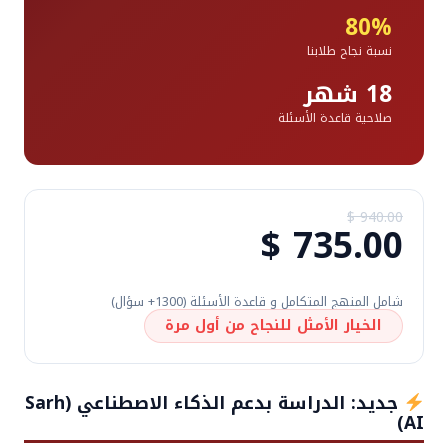
80%
نسبة نجاح طلابنا
18 شهر
صلاحية قاعدة الأسئلة
$
940.00
$
735.00
السعر
الأصلي
السعر
هو:
الحالي
شامل المنهج المتكامل و قاعدة الأسئلة (1300+ سؤال)
$ 940.00.
هو:
الخيار الأمثل للنجاح من أول مرة
$ 735.00.
جديد: الدراسة بدعم الذكاء الاصطناعي (Sarh
AI)