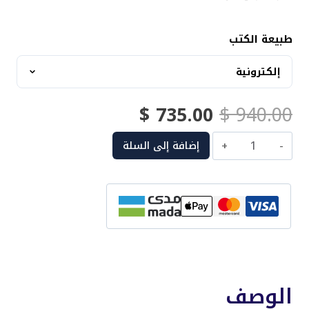
طبيعة الكتب
السعر
السعر
$
735.00
$
940.00
الأصلي
الحالي
كمية
إضافة إلى السلة
هو:
هو:
دورة
المدقق
$ 735.00.
$ 940.00.
الداخلي
المعتمد
CIA
الوصف