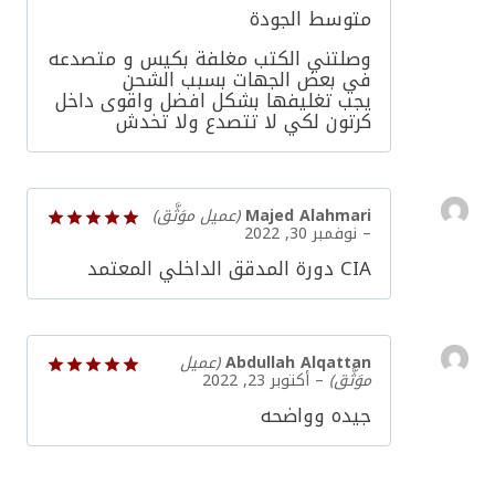
متوسط الجودة
التقييم
3
من
وصلتني الكتب مغلفة بكيس و متصدعه
5
في بعض الجهات بسبب الشحن
يجب تغليفها بشكل افضل واقوى داخل
كرتون لكي لا تتصدع ولا تخدش
Majed Alahmari
(عميل موَثَّق)
–
نوفمبر 30, 2022
تم التقييم
CIA دورة المدقق الداخلي المعتمد
5
من 5
Abdullah Alqattan
(عميل
موَثَّق)
–
أكتوبر 23, 2022
تم التقييم
جيده وواضحه
5
من 5