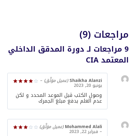
مراجعات (9)
9 مراجعات لـ
دورة المدقق الداخلي
المعتمد CIA
Shaikha Alanzi
(عميل موَثَّق)
–
يونيو 20, 2023
تم
وصول الكتب قبل الموعد المحدد و لكن
التقييم
4
عدم العلم بدفع مبلغ الجمرك
من 5
Mohammed Alali
(عميل موَثَّق)
–
فبراير 22, 2023
تم