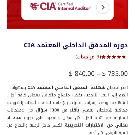
دورة المدقق الداخلي المعتمد CIA
(
9
مراجعات)
تم التقييم
9
بـ
4.67
نطاق
$
840.00
–
$
735.00
من 5 بناءً
السعر:
على تقييم
من
عملاء
اجتز امتحان
شهادة المدقق الداخلي المعتمد CIA
بسهولة!
انضم إلى آلاف الناجحين بفضل منهاج متكامل يغطي كافة أجزاء
خلال
الشهادة، وتحت إشراف الخبراء، بالإضافة لقاعدة أسئلة إلكترونية
محاكية للامتحان الفعلي
بأكثر من 1300 سؤال
من الامتحانات
السابقة مع شرح الحل لكل سؤال والقدرة على تجربة
عدد لا
نهائي من الاختبارات التجريبية
، لكسر حاجز الرهبة والنجاح من
المرة الأولى بكل ثقة.