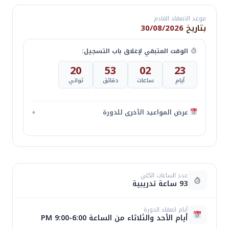
موعد الانعقاد القادم
بتاريخ
30/08/2026
الوقت المتبقي لإغلاق باب التسجيل:
20
53
02
23
أيام
ساعات
دقائق
ثواني
عرض المواعيد الأخرى للدورة
+
الر
اسم
تاريخ البدء
الأيام
الوقت
بالد
عدد الساعات الكلي
الدورة
الأ
93 ساعة تدريبية
6:00-
00
أيام انعقاد الدورة
الأحد
أيام الأحد والثلاثاء من الساعة 6:00-9:00 PM
9:00
30/08/2026
CIA
الس
00
والثلاثاء