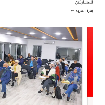
للمشاركين
دورة
إقرأ المزيد
المراجعةو
حلول
امتحان
ورقة
التشريعات
JCPA