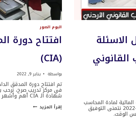
البوم الصور
 الاسئلة
افتتاح دورة ال
 القانوني
(CIA)
بواسطة
يناير 9, 2022
في مركز تدريب صرح، نرحب بال
شهادة الـ CIA أهم وأشهر شهادة عالميّة في مجال التدقيق الداخلي، وهي…
المالية لمادة المحاسب
افتتاح
القانوني الاردني الJCPA في مركز تدريب صرح يوم 3-1-2022 نتمنى التوفيق
إقرأ المزيد
دورة
فس الوقت.
المدقق
الداخلي
المعتمد
(CIA)