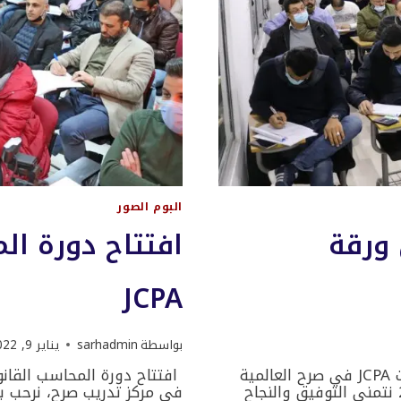
البوم الصور
 ورقة
افتتاح دورة ال
JCPA
بواسطة
sarhadmin
يناير 9, 2022
تم افتتاح دورة المراجعةو حلول امتحان ورقة التشريعات JCPA في صرح العالمية
للاستشارات والتدريب يوم السبت الموافق 15-01-2022 نتمنى التوفيق والنجاح
في مركز تدريب صرح، نرحب با