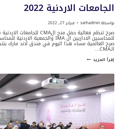
الجامعات الاردنية 2022
بواسطة
sarhadmin
فبراير 27, 2022
صرح تنظم فعالية حفل منح الCMA ل
صرح العالمية مساء هذا اليوم في فندق لاند مارك بتنظ
الـCMA…
حفل
إقرأ المزيد
توزيع
المنح
للطلبة
المميزين
من
الجامعات
الاردنية
2022