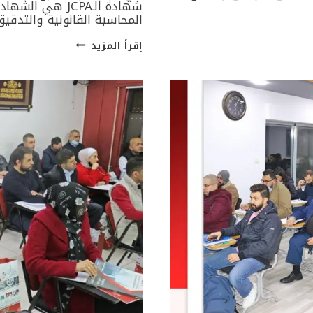
شهادة الـJCPA ه
المحاسبة القانونية والتدقي
افتتاح
إقرأ المزيد
دورة
المحاسب
القانوني
الاردني
JCPA