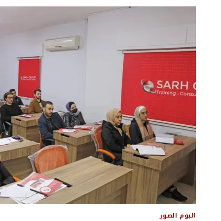
وحلول
الاسئلة
لورقة
المالية
لمادة
المحاسب
القانوني
الاردني
البوم الصور