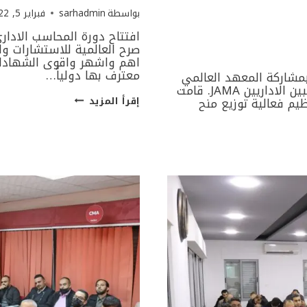
بواسطة
sarhadmin
فبراير 5, 2022
صرح العالمية للاستشارات و
اهم واشهر واقوى الشهادات
معترف بها دولياً…
لجامعات الاردنية بمشاركة المعهد العالمي
للمحاسبين الاداريين ال IMA والجمعية الاردنية للمحاسبين الاداريين JAMA. قامت
CMA
يم فعالية توزيع منح
إقرأ المزيد
OPENING
5-
2-
2022