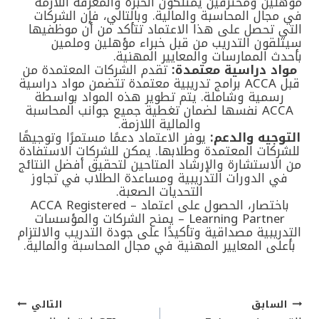
مؤهلين ومحترفين يمتلكون الخبرة والمعرفة اللازمة
في مجال المحاسبة والمالية. وبالتالي، فإن الشركات
التي تحصل على هذا الاعتماد تتأكد من أن موظفيها
سيتلقون التدريب من قبل خبراء مؤهلين وملمين
بأحدث الممارسات والمعايير المهنية
.
مواد دراسية معتمدة
:
تقدم الشركات المعتمدة من
قبل
ACCA
برامج تدريبية معتمدة تتضمن مواد دراسية
رسمية وشاملة. يتم تطوير هذه المواد بواسطة
ACCA نفسها لضمان تغطية جميع جوانب المحاسبة
والمالية اللازمة
.
التوجيه والدعم
:
يوفر الاعتماد دعمًا مستمرًا وتوجيهًا
للشركات المعتمدة وطلابها. يمكن للشركات الاستفادة
من الاستشارة والإرشاد المتاحين لتحقيق أفضل النتائج
في الدورات التدريبية ومساعدة الطلاب في تجاوز
التحديات الصعبة
.
باختصار، الحصول على اعتماد
– ACCA Registered
Learning Partner – يمنح الشركات والمؤسسات
التدريبية مصداقية وتأكيدًا على جودة التدريب والالتزام
بأعلى المعايير المهنية في مجال المحاسبة والمالية
.
السابق
التالي
تصفّح