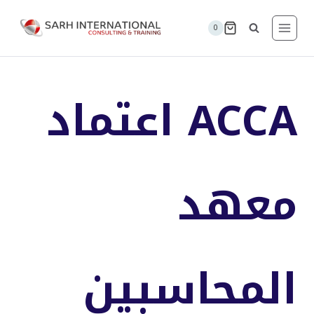
لتجاوز
لى
0
لمحتوى
ACCA اعتماد
معهد
المحاسبين