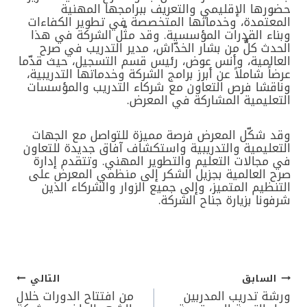
حضورها الإقليمي والتعريف ببرامجها المهنية
المعتمدة، وخدماتها المتخصصة في تطوير الكفاءات
وبناء القدرات المؤسسية. وقد مثّل الشركة في هذا
الحدث كلٌّ من بشار الخدّاش، مدير التدريب في صرح
العالمية، وأنس عوض، رئيس قسم التسجيل، حيث قدّما
عرضاً شاملاً عن أبرز برامج الشركة وخدماتها التدريبية،
وناقشا فرص التعاون مع شركاء التدريب والمؤسسات
التعليمية المشاركة في المعرض.
وقد شكّل المعرض فرصة مميزة للتواصل مع الجهات
التعليمية والتدريبية واستكشاف آفاق جديدة للتعاون
في مجالات التعليم والتطوير المهني. وتتقدم إدارة
صرح العالمية بجزيل الشكر إلى منظمي المعرض على
التنظيم المتميز، وإلى جميع الزوار والشركاء الذين
شرفونا بزيارة جناح الشركة.
السابق
التالي
تصفّح
ورشة تدريب المدربين
من افتتاح الدورات خلال