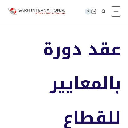
لتجاوز
لى
0
لمحتوى
عقد دورة
بالمعايير
للقطاع