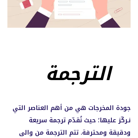
الترجمة
جودة المخرجات هي من أهم العناصر التي
نـركّز عليها؛ حيث نُقدّم ترجمة سريعة
ودقيقة ومحترفة. تتم الترجمة من والى