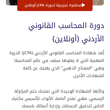
خ
محاضرة تجريبية لدورة JCPA أونلاين
ل
ا
ل
دورة المحاسب القانوني
5
9
5
الأردني (أونلاين)
.
0
0
د
تُعد شهادة المحاسب القانوني الأردني (JCPA) الذروة
.
ا
المهنية التي لا يعلوها سقف في عالم المحاسبة؛
وهي “المفتاح الذهبي” الذي يغنيك عن كافة
الشهادات الأخرى.
ولأنها الشهادة الوحيدة التي تمنحك ختم المزاولة
الرسمي، فهي تفتح أمامك الأبواب لتأسيس مكتبك
الخاص لتدقيق الحسابات وإدارة أعمالك باسمك