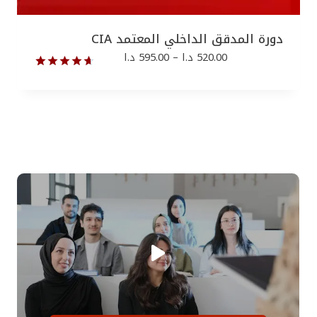
دورة المدقق الداخلي المعتمد CIA
ن
520.00
د.ا
–
595.00
د.ا
ط
ا
تم التقييم
9
ق
بـ
4.67
ا
من 5 بناءً
ل
على تقييم
س
عملاء
ع
ر
:
م
ن
5
2
0
.
0
0
د
.
ا