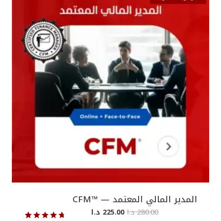
ن
ر
ت
:
ج
م
م
ن
خ
5
ف
0
ض
.
0
0
د
.
ا
خ
ل
ا
ل
1
9
5
.
0
المدير المالي المعتمد — ™CFM
0
ا
ا
280.00
د.ا
225.00
د.ا
د
ل
ل