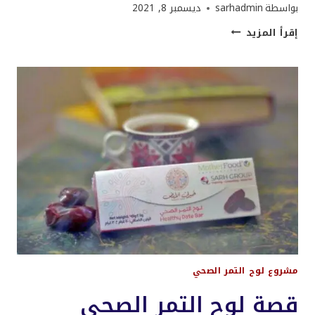
بواسطة
sarhadmin
ديسمبر 8, 2021
من
إقرأ المزيد
هنا
في
منطقة
كريمة
الاغوار
الشمالية
يتم
انتاج
لوح
التمر
الصحي
مشروع لوح التمر الصحي
قصة لوح التمر الصحي