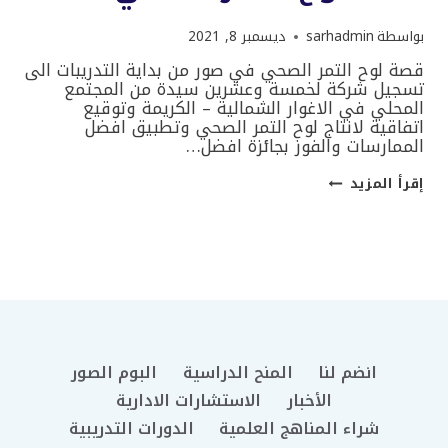
بواسطة
sarhadmin
ديسمبر 8, 2021
قصة لوح التمر الصحي في صور من بداية التدريبات الى
تسجيل شركة لخمسة وعشرين سيدة من المجتمع
المحلي في الاغوار الشمالية – الكريمة وتوقيع
اتفاقية لانتاج لوح التمر الصحي وتطبيق افضل
الممارسات والفوز بجائزة افضل…
قصة
إقرأ المزيد
لوح
التمر
الصحي
انضم لنا
المنح الدراسية
البوم الصور
الأخبار
الاستشارات الادارية
شراء المناهج العلمية
الدورات التدريبية